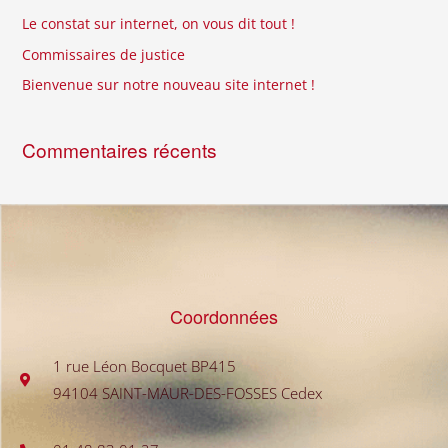
c
Le constat sur internet, on vous dit tout !
h
Commissaires de justice
e
Bienvenue sur notre nouveau site internet !
r
Commentaires récents
:
Coordonnées
1 rue Léon Bocquet BP415
94104 SAINT-MAUR-DES-FOSSES Cedex