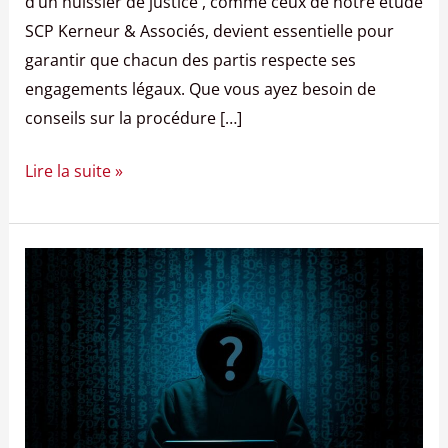
d’un huissier de justice , comme ceux de notre étude
SCP Kerneur & Associés, devient essentielle pour
garantir que chacun des partis respecte ses
engagements légaux. Que vous ayez besoin de
conseils sur la procédure […]
Lire la suite »
Le
constat
sur
internet,
on
vous
dit