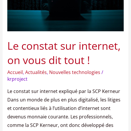
tout
!
Le constat sur internet,
on vous dit tout !
Accueil
,
Actualités
,
Nouvelles technologies
/
krproject
Le constat sur internet expliqué par la SCP Kerneur
Dans un monde de plus en plus digitalisé, les litiges
et contentieux liés à l’utilisation d’internet sont
devenus monnaie courante. Les professionnels,
comme la SCP Kerneur, ont donc développé des