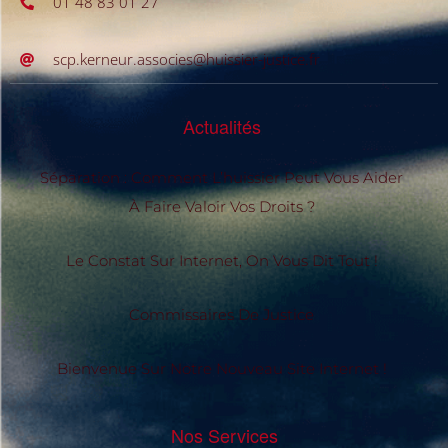
01 48 83 01 27
scp.kerneur.associes@huissier-justice.fr
Actualités
Séparation : Comment L’huissier Peut Vous Aider
À Faire Valoir Vos Droits ?
Le Constat Sur Internet, On Vous Dit Tout !
Commissaires De Justice
Bienvenue Sur Notre Nouveau Site Internet !
Nos Services