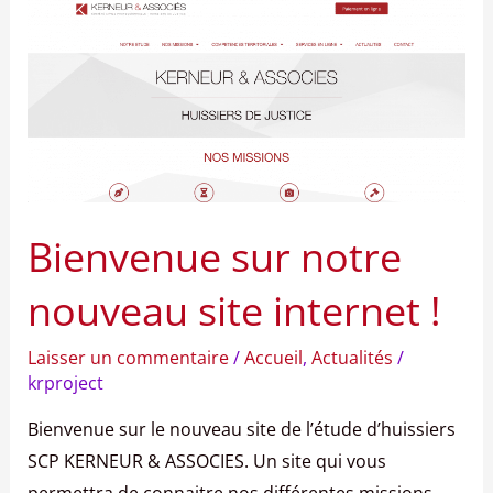
sur
notre
nouveau
site
internet
!
Bienvenue sur notre
nouveau site internet !
Laisser un commentaire
/
Accueil
,
Actualités
/
krproject
Bienvenue sur le nouveau site de l’étude d’huissiers
SCP KERNEUR & ASSOCIES. Un site qui vous
permettra de connaitre nos différentes missions