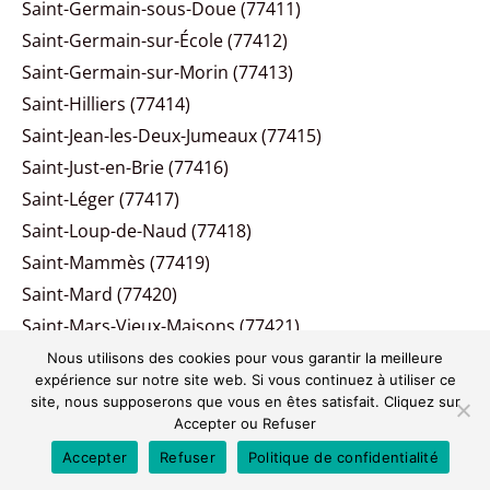
Saint-Germain-sous-Doue (77411)
Saint-Germain-sur-École (77412)
Saint-Germain-sur-Morin (77413)
Saint-Hilliers (77414)
Saint-Jean-les-Deux-Jumeaux (77415)
Saint-Just-en-Brie (77416)
Saint-Léger (77417)
Saint-Loup-de-Naud (77418)
Saint-Mammès (77419)
Saint-Mard (77420)
Saint-Mars-Vieux-Maisons (77421)
Saint-Martin-des-Champs (77423)
Nous utilisons des cookies pour vous garantir la meilleure
expérience sur notre site web. Si vous continuez à utiliser ce
Saint-Martin-du-Boschet (77424)
site, nous supposerons que vous en êtes satisfait. Cliquez sur
Saint-Martin-en-Bière (77425)
Accepter ou Refuser
Saint-Méry (77426)
Accepter
Refuser
Politique de confidentialité
Saint-Mesmes (77427)