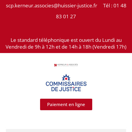
Aller
scp.kerneur.associes@huissier-justice.fr Tél :
01 48
au
83 01 27
contenu
Le standard téléphonique est ouvert du Lundi au
Vendredi de 9h à 12h et de 14h à 18h (Vendredi 17h)
Paiement en ligne