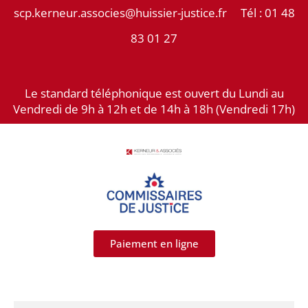
Aller
scp.kerneur.associes@huissier-justice.fr Tél :
01 48
au
83 01 27
contenu
Le standard téléphonique est ouvert du Lundi au
Vendredi de 9h à 12h et de 14h à 18h (Vendredi 17h)
Paiement en ligne