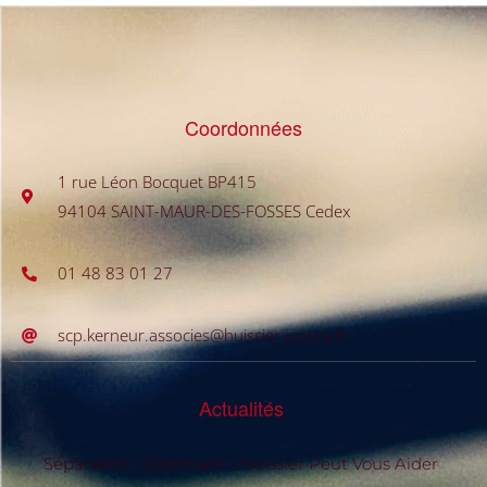
Coordonnées
1 rue Léon Bocquet BP415
94104 SAINT-MAUR-DES-FOSSES Cedex
01 48 83 01 27
scp.kerneur.associes@huissier-justice.fr
Actualités
Séparation : Comment L’huissier Peut Vous Aider