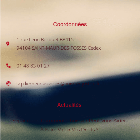
Coordonnées
1 rue Léon Bocquet BP415
94104 SAINT-MAUR-DES-FOSSES Cedex
01 48 83 01 27
scp.kerneur.associes@huissier-justice.fr
Actualités
Séparation : Comment L’huissier Peut Vous Aider
À Faire Valoir Vos Droits ?