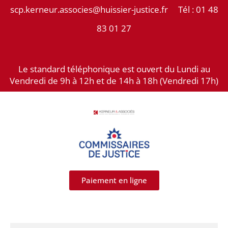
Aller
scp.kerneur.associes@huissier-justice.fr Tél :
01 48
au
83 01 27
contenu
Le standard téléphonique est ouvert du Lundi au
Vendredi de 9h à 12h et de 14h à 18h (Vendredi 17h)
Paiement en ligne