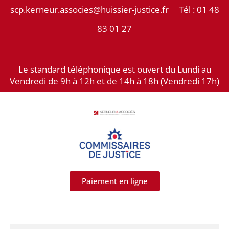
Aller
scp.kerneur.associes@huissier-justice.fr Tél :
01 48
au
83 01 27
contenu
Le standard téléphonique est ouvert du Lundi au
Vendredi de 9h à 12h et de 14h à 18h (Vendredi 17h)
Paiement en ligne