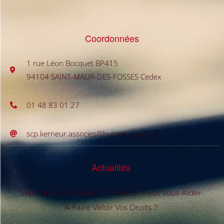
Coordonnées
1 rue Léon Bocquet BP415
94104 SAINT-MAUR-DES-FOSSES Cedex
01 48 83 01 27
scp.kerneur.associes@huissier-justice.fr
Actualités
Séparation : Comment L’huissier Peut Vous Aider
À Faire Valoir Vos Droits ?