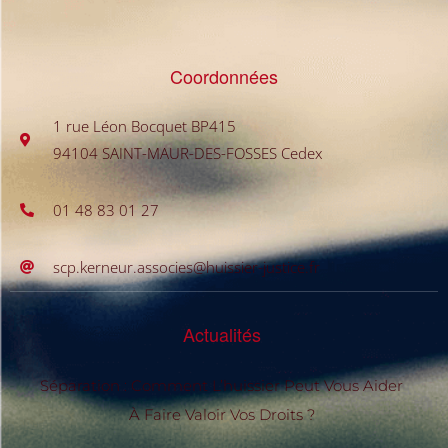
Coordonnées
1 rue Léon Bocquet BP415
94104 SAINT-MAUR-DES-FOSSES Cedex
01 48 83 01 27
scp.kerneur.associes@huissier-justice.fr
Actualités
Séparation : Comment L’huissier Peut Vous Aider
À Faire Valoir Vos Droits ?