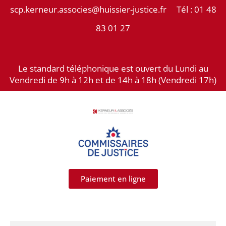
Aller
scp.kerneur.associes@huissier-justice.fr Tél :
01 48
au
83 01 27
contenu
Le standard téléphonique est ouvert du Lundi au
Vendredi de 9h à 12h et de 14h à 18h (Vendredi 17h)
Paiement en ligne