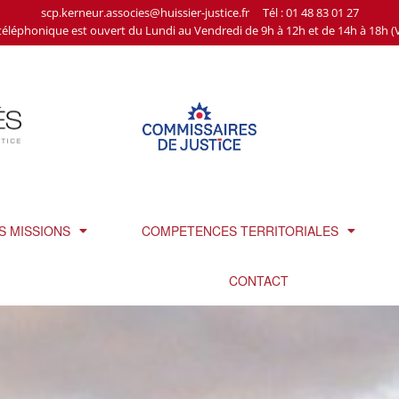
scp.kerneur.associes@huissier-justice.fr Tél :
01 48 83 01 27
téléphonique est ouvert du Lundi au Vendredi de 9h à 12h et de 14h à 18h (
S MISSIONS
COMPETENCES TERRITORIALES
CONTACT