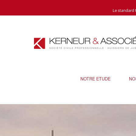
Aller
Le standard 
au
contenu
NOTRE ETUDE
NO